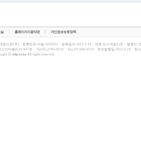
료실
홈페이지이용약관
개인정보보호정책
개발신문(주)
|
등록번호:서울,아02031
|
등록일자:2012.3.19
|
제호:도시개발신문
|
발행인·
한신인터밸리24 907호
|
Tel:02-2183-0516
|
Fax:02-566-0519
|
최초발행일:2012.6.29
|
청소
right ⓒ
udp.or.kr
All rights reserved.