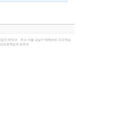
편집인:전연규
|
주소:서울 강남구 테헤란로 322(역삼
년보호책임자:전연규