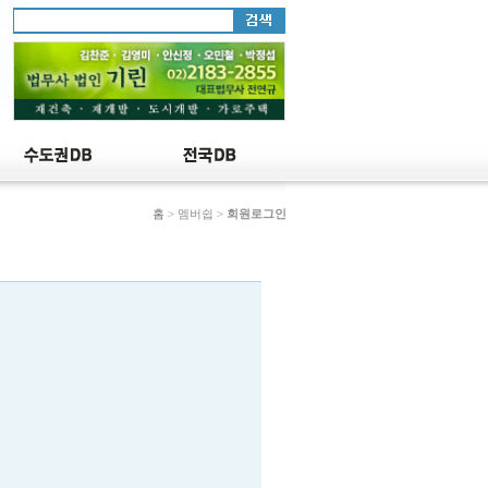
홈
> 멤버쉽 >
회원로그인