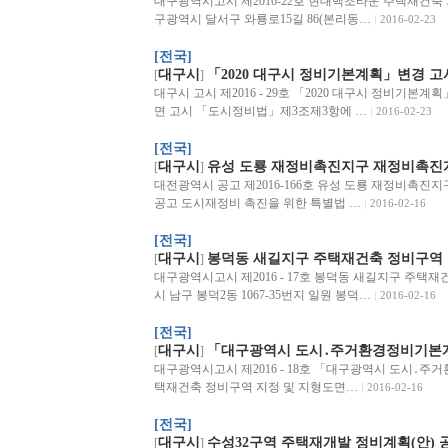
대구광역시고시 제2016-22호 현대백조타운 주택재건축
구광역시 달서구 와룡로15길 86(본리동…
2016-02-23
[전국]
대구시
「2020 대구시 정비기본계획」변경 고
[
]
대구시 고시 제2016 - 29호 「2020 대구시 정비기본
면 고시 「도시정비법」제3조제3항에 …
2016-02-23
[전국]
대구시
유성 도룡 재정비촉진지구 재정비촉진계
[
]
대전광역시 공고 제2016-166호 유성 도룡 재정비촉진
공고 도시재정비 촉진을 위한 특별법 …
2016-02-16
[전국]
대구시
봉덕동 새길지구 주택재건축 정비구역 
[
]
대구광역시고시 제2016 - 17호 봉덕동 새길지구 주택
시 남구 봉덕2동 1067-35번지 일원 봉덕…
2016-02-16
[전국]
대구시
「대구광역시 도시․주거환경정비기본계
[
]
대구광역시고시 제2016 - 18호 「대구광역시 도시․주
택재건축 정비구역 지정 및 지형도면…
2016-02-16
[전국]
대구시
수성32구역 주택재개발 정비계획(안)
[
]