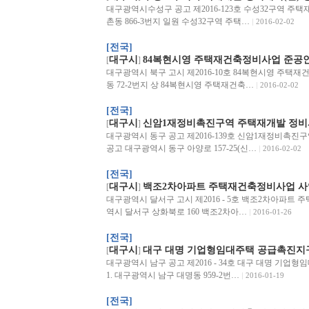
대구광역시수성구 공고 제2016-123호 수성32구역 주
촌동 866-3번지 일원 수성32구역 주택…
2016-02-02
[전국]
대구시
84복현시영 주택재건축정비사업 준공
[
]
대구광역시 북구 고시 제2016-10호 84복현시영 주택
동 72-2번지 상 84복현시영 주택재건축…
2016-02-02
[전국]
대구시
신암1재정비촉진구역 주택재개발 정비
[
]
대구광역시 동구 공고 제2016-139호 신암1재정비촉
공고 대구광역시 동구 아양로 157-25(신…
2016-02-02
[전국]
대구시
백조2차아파트 주택재건축정비사업 사
[
]
대구광역시 달서구 고시 제2016 - 5호 백조2차아파트
역시 달서구 상화북로 160 백조2차아…
2016-01-26
[전국]
대구시
대구 대명 기업형임대주택 공급촉진지구
[
]
대구광역시 남구 공고 제2016 - 34호 대구 대명 기업
1. 대구광역시 남구 대명동 959-2번…
2016-01-19
[전국]