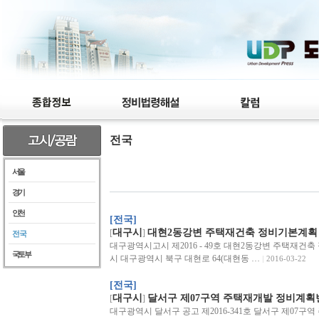
전국
서울
경기
인천
[전국]
대구시
대현2동강변 주택재건축 정비기본계획 
[
]
전국
대구광역시고시 제2016 - 49호 대현2동강변 주택재건
국토부
시 대구광역시 북구 대현로 64(대현동 …
2016-03-22
[전국]
대구시
달서구 제07구역 주택재개발 정비계획변
[
]
대구광역시 달서구 공고 제2016-341호 달서구 제07구