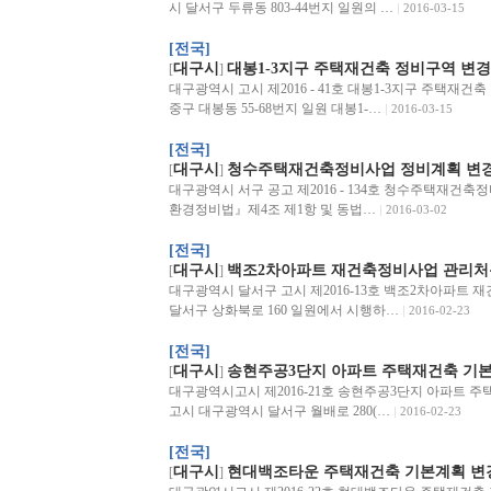
시 달서구 두류동 803-44번지 일원의 …
2016-03-15
[전국]
대구시
대봉1-3지구 주택재건축 정비구역 변경
[
]
대구광역시 고시 제2016 - 41호 대봉1-3지구 주택재
중구 대봉동 55-68번지 일원 대봉1-…
2016-03-15
[전국]
대구시
청수주택재건축정비사업 정비계획 변경(
[
]
대구광역시 서구 공고 제2016 - 134호 청수주택재건축
환경정비법』제4조 제1항 및 동법…
2016-03-02
[전국]
대구시
백조2차아파트 재건축정비사업 관리처
[
]
대구광역시 달서구 고시 제2016-13호 백조2차아파
달서구 상화북로 160 일원에서 시행하…
2016-02-23
[전국]
대구시
송현주공3단지 아파트 주택재건축 기본
[
]
대구광역시고시 제2016-21호 송현주공3단지 아파트 
고시 대구광역시 달서구 월배로 280(…
2016-02-23
[전국]
대구시
현대백조타운 주택재건축 기본계획 변경
[
]