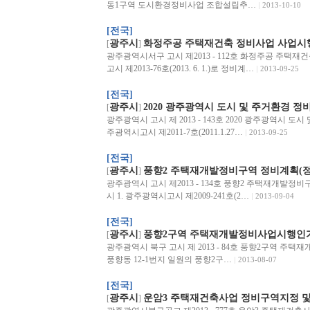
동1구역 도시환경정비사업 조합설립추…
2013-10-10
[전국]
광주시
화정주공 주택재건축 정비사업 사업시행
[
]
광주광역시서구 고시 제2013 - 112호 화정주공 주택
고시 제2013-76호(2013. 6. 1.)로 정비계…
2013-09-25
[전국]
광주시
2020 광주광역시 도시 및 주거환경 정
[
]
광주광역시 고시 제 2013 - 143호 2020 광주광역시 
주광역시고시 제2011-7호(2011.1.27…
2013-09-25
[전국]
광주시
풍향2 주택재개발정비구역 정비계획(정
[
]
광주광역시 고시 제2013 - 134호 풍향2 주택재개발정
시 1. 광주광역시고시 제2009-241호(2…
2013-09-04
[전국]
광주시
풍향2구역 주택재개발정비사업시행인가
[
]
광주광역시 북구 고시 제 2013 - 84호 풍향2구역 
풍향동 12-1번지 일원의 풍향2구…
2013-08-07
[전국]
광주시
운암3 주택재건축사업 정비구역지정 및
[
]