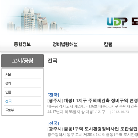
전국
서울
경기
인천
[전국]
광주시
대봉1-1지구 주택재건축 정비구역 변
[
]
전국
대구광역시고시 제2013 - 136호 대봉1-1지구 주택재
국토부
44-17번지 외 98필지 상 대봉1-1지구…
2013-10-23
[전국]
광주시
금동1구역 도시환경정비사업 조합설립
[
]
광주광역시 동구 고시 제2013-135호 금동1구역 도시