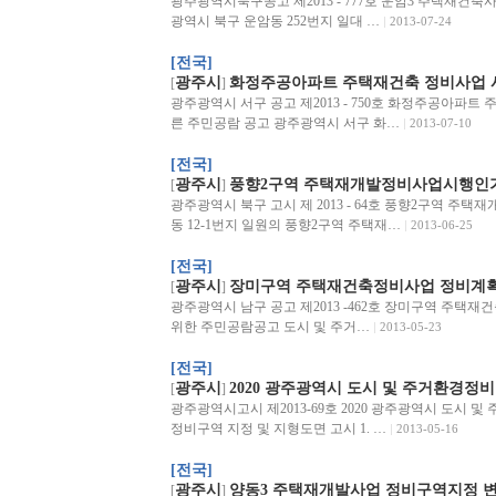
광주광역시북구공고 제2013 - 777호 운암3 주택재건축
광역시 북구 운암동 252번지 일대 …
2013-07-24
[전국]
광주시
화정주공아파트 주택재건축 정비사업 
[
]
광주광역시 서구 공고 제2013 - 750호 화정주공아파
른 주민공람 공고 광주광역시 서구 화…
2013-07-10
[전국]
광주시
풍향2구역 주택재개발정비사업시행인
[
]
광주광역시 북구 고시 제 2013 - 64호 풍향2구역 
동 12-1번지 일원의 풍향2구역 주택재…
2013-06-25
[전국]
광주시
장미구역 주택재건축정비사업 정비계획
[
]
광주광역시 남구 공고 제2013 -462호 장미구역 주택
위한 주민공람공고 도시 및 주거…
2013-05-23
[전국]
광주시
2020 광주광역시 도시 및 주거환경정비
[
]
광주광역시고시 제2013-69호 2020 광주광역시 도시 
정비구역 지정 및 지형도면 고시 1. …
2013-05-16
[전국]
광주시
양동3 주택재개발사업 정비구역지정 
[
]