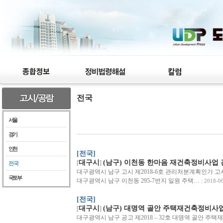
전국
서울
경기
인천
[전국]
대구시
(남구) 이천동 한마음 재건축정비사업
[
]
전국
대구광역시 남구 고시 제2018-6호 관리처분계획인
국토부
대구광역시 남구 이천동 295-7번지 일원 주택…
2018-0
[전국]
대구시
(남구) 대명역 골안 주택재건축정비사
[
]
대구광역시 남구 공고 제2018 – 32호 대명역 골안 