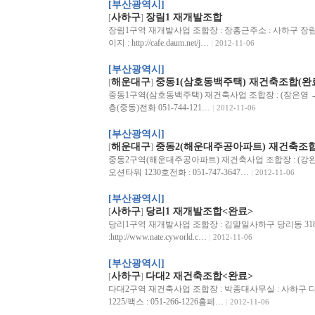
[부산광역시]
사하구
장림1 재개발조합
[
]
장림1구역 재개발사업 조합장 : 장홍근주소 : 사하구 장림1동 67
이지 : http://cafe.daum.net/j…
2012-11-06
[부산광역시]
해운대구
중동1(삼호동백주택) 재건축조합(완
[
]
중동1구역(삼호동백주택) 재건축사업 조합장 : (장은영 →）
층(중동)전화 051-744-121…
2012-11-06
[부산광역시]
해운대구
중동2(해운대주공아파트) 재건축조합
[
]
중동2구역(해운대주공아파트) 재건축사업 조합장 : (강완
오션타워 1230호전화 : 051-747-3647…
2012-11-06
[부산광역시]
사하구
당리1 재개발조합<완료>
[
]
당리1구역 재개발사업 조합장 : 김말일사하구 당리동 318-11
:http://www.nate.cyworld.c…
2012-11-06
[부산광역시]
사하구
다대2 재건축조합<완료>
[
]
다대2구역 재건축사업 조합장 : 박종대사무실 : 사하구 다대2
1225/팩스 : 051-266-1226홈페…
2012-11-06