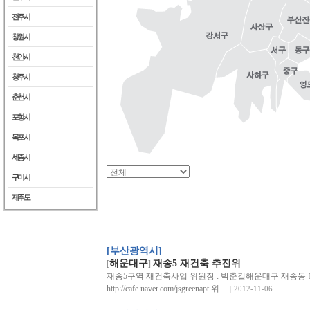
전주시
창원시
천안시
청주시
춘천시
포항시
목포시
세종시
구미시
제주도
[부산광역시]
해운대구
재송5 재건축 추진위
[
]
재송5구역 재건축사업 위원장 : 박춘길해운대구 재송동 1146-1
http://cafe.naver.com/jsgreenapt 위…
2012-11-06