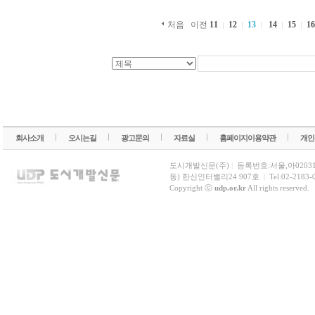
처음
이전
11
12
13
14
15
1
회사소개
오시는길
광고문의
자료실
홈페이지이용약관
개인
도시개발신문(주)
|
등록번호:서울,아0203
동) 한신인터밸리24 907호
|
Tel:02-2183-
Copyright ⓒ
udp.or.kr
All rights reserved.