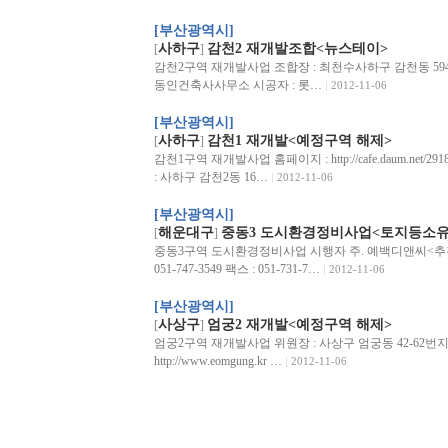
[부산광역시]
사하구
감천2 재개발조합<뉴스테이>
[
]
감천2구역 재개발사업 조합장 : 최천수사하구 감천동 594-2 중
동인건축사사무소 시공자 : 롯…
2012-11-06
[부산광역시]
사하구
감천1 재개발<예정구역 해제>
[
]
감천1구역 재개발사업 홈페이지 : http://cafe.daum.n
: 사하구 감천2동 16…
2012-11-06
[부산광역시]
해운대구
중동3 도시환경정비사업<토지등소유
[
]
중동3구역 도시환경정비사업 시행자 주. 예백디앤씨<추진위
051-747-3549 팩스 : 051-731-7…
2012-11-06
[부산광역시]
사상구
엄궁2 재개발<예정구역 해제>
[
]
엄궁2구역 재개발사업 위원장 : 사상구 엄궁동 42-62번지 전화 : 
http://www.eomgung.kr …
2012-11-06