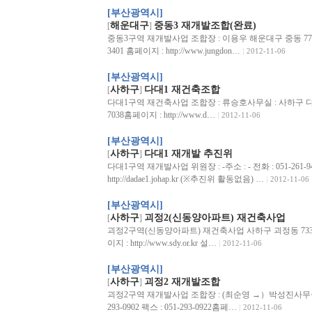
[부산광역시]
해운대구
중동3 재개발조합(완료)
[
]
중동3구역 재개발사업 조합장 : 이용우 해운대구 중동 778-17번지 
3401 홈페이지 : http://www.jungdon…
2012-11-06
[부산광역시]
사하구
다대1 재건축조합
[
]
다대1구역 재건축사업 조합장 : 류승호사무실 : 사하구 다대동 96
7038홈페이지 : http://www.d…
2012-11-06
[부산광역시]
사하구
다대1 재개발 추진위
[
]
다대1구역 재개발사업 위원장 : -주소 : - 전화 : 051-261-94
http://dadae1.johap.kr (※추진위 활동없음) …
2012-11-06
[부산광역시]
사하구
괴정2(신동양아파트) 재건축사업
[
]
괴정2구역(신동양아파트) 재건축사업 사하구 괴정동 733번지전화 :
이지 : http://www.sdy.or.kr 설…
2012-11-06
[부산광역시]
사하구
괴정2 재개발조합
[
]
괴정2구역 재개발사업 조합장 : (최순영 →）박성진사무실 :
293-0902 팩스 : 051-293-0922홈페…
2012-11-06