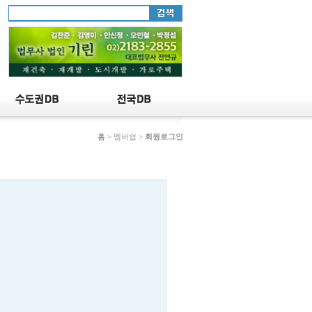
홈
> 멤버쉽 >
회원로그인