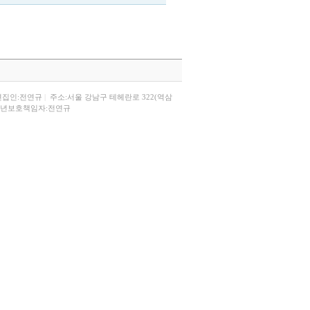
편집인:전연규
|
주소:서울 강남구 테헤란로 322(역삼
년보호책임자:전연규