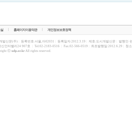
료실
홈페이지이용약관
개인정보보호정책
개발신문(주)
|
등록번호:서울,아02031
|
등록일자:2012.3.19
|
제호:도시개발신문
|
발행인·
한신인터밸리24 907호
|
Tel:02-2183-0516
|
Fax:02-566-0519
|
최초발행일:2012.6.29
|
청소
right ⓒ
udp.or.kr
All rights reserved.