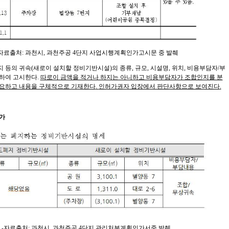
 자료출처
:
과천시
,
과천주공
4
단지 사업시행계획인가고시문 중 발췌
지 등의 귀속
(
새로이 설치할 정비기반시설
)
의 종류
,
규모
,
시설명
,
위치
,
비용부담자
/
부
하여 고시한다
.
따로이 금액을 적거나 하지는 아니하고 비용부담자가 조합인지를 분
중요하고 내용을 구체적으로 기재한다
.
인허가권자 입장에서 판단사항으로 보여진다
.
가
-자료출처
:
과천시
,
과천주공
4
단지 관리처분계획인가서중 발췌