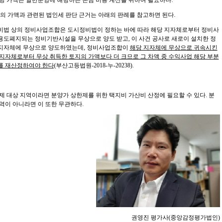
당 가액은 일반분양에 해당하는 손금 비용 계산을 위하여 필요하다
.
의 가액과 관련된 법인세 판단 근거는 아래의 판례를 참고하면 된다
.
비법 상의 정비사업조합은 도시정비법이 정하는 바에 따라 해당 지자체로부터 정비사
용도폐지되는 정비기반시설을 무상으로 양도 받고
,
이 사건 공사로 새로이 설치한 정
지자체에 무상으로 양도하였는데
,
정비사업조합이
해당 지자체에 무상으로 귀속시킨
지자체로부터 무상 취득한 토지의 가액보다 더 크므로 그 차액 중 수익사업 해당 부분
를 재산정하여야 한다
(
부산고등법원
-2018-
누
-20238).
제 대상 지역이라면 분양가 상한제를 위한 택지비 가산비 산정에 필요할 수 있다
.
분
역이 아니라면 이 또한 무관하다
.
권영진 평가사(중앙감정평가법인)