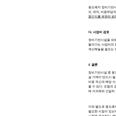
용도폐지 정비기반
모
,
위치
,
비용부담
합인지를 분명히 밝
다
.
사업비 검토
정비기반시설을 새로
들어가는 사업비의 
계산해놓을 필요는 
4.
결론
정비기반시설 중 용
설 가액이 반드시 필
비용 적산과 해당 
할 수 있다
.
조합의 
에 지자체와 긴밀히
이와 별도로 용도폐
필요한 시점이 있는