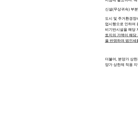
시점에 필요하다
.
해
신설
(
무상귀속
)
부분
도시 및 주거환경정
업시행으로 인하여 
비기반시설을 해당 
토지의 가액이 해당 
을 반영하여 법인세
더불어
,
분양가 상한
양가 상한제 적용 지