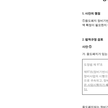
1.
사안의 쟁점
①
용도폐지 정비기반
액 확정이 필요한지
2.
법적규정 검토
사안
①
가
.
용도폐지가 있는 
도정법 제
97
조
제
97
조
(
정비기반시설
정비사업의 시행으
으로 귀속되고
,
정
은 사업시행자가
다
.
용도폐지되는 정비기