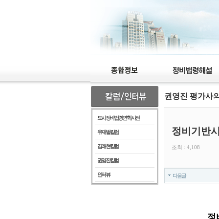
권영진 평가사
도시정비법령 연혁 사전
정비기반시
유재벌 칼럼
김래현 칼럼
조회 : 4,108
권영진 칼럼
인터뷰
다음글
정