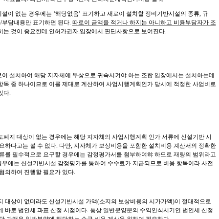
시설이 없는 경우에는
‘
해당없음
’
표기하고 새로이 설치할 정비기반시설의 종류
,
규
자
/
부담내용만 표기하면 된다
.
따로이 금액을 적거나 하지는 아니하고 비용부담자가 조
히는 것이 중요한데 인허가권자 입장에서 판단사항으로 보여진다
.
이 설치하여 해당 지자체에 무상으로 귀속시켜야 하는 조합 입장에서는 설치하는데
항목 중 하나이므로 이를 제대로 계산하여 사업시행계획인가 당시에 적정한 사업비로
있다
.
도폐지 대상이 없는 경우에는 해당 지자체의 사업시행계획 인가 서류에 신설기반 시
요하다고는 볼 수 없다
.
다만
,
지자체가 보상비용을 포함한 설치비용 계산서의 정확한
서류를 필수적으로 요구할 경우에는 감정평가서를 첨부하여햐 하므로 재량의 범위라고
경우에는 신설기반시설 감정평가를 통하여 수수료가 지급되므로 비용 항목이라 사전
 협의하여 진행할 필요가 있다
.
지 대상이 없더라도 신설기반시설 가액
(
소지의 보상비용의 시가가액
)
이 절대적으로
데 바로 법인세 과표 산정 시점이다
.
통상 일반분양분의 수익인식시기인 법인세 산정