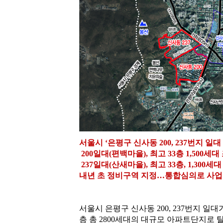
서울시 ‘은평구 신사동 200, 237번지 일
200일대(편백마을), 최고 33층 1,500세대
237일대(산새마을), 최고 33층, 1,300세
내년 초 정비구역 지정…통합심의로 사업
서울시 은평구 신사동 200, 237번지 일대
층 총 2800세대의 대규모 아파트단지로