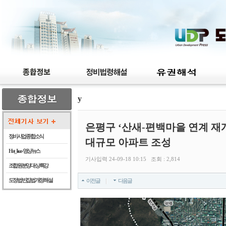
y
은평구 ‘산새-편백마을 연계 재개
정비사업 종합 소식
대규모 아파트 조성
Hot_Issue - 영상뉴스
기사입력 24-09-18 10:15 조회 : 2,814
조합원 분양 대상 특강
도정법 빈집법 개정 해설
이전글
다음글