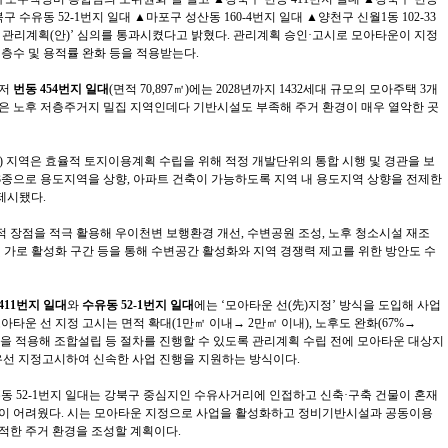
북구 수유동 52-1번지 일대 ▲마포구 성산동 160-4번지 일대 ▲양천구 신월1동 102-33
 관리계획(안)’ 심의를 통과시켰다고 밝혔다. 관리계획 승인·고시로 모아타운이 지정
 층수 및 용적률 완화 등을 적용받는다.
저
번동 454번지 일대
(면적 70,897㎡)에는 2028년까지 1432세대 규모의 모아주택 3개
은 노후 저층주거지 밀집 지역인데다 기반시설도 부족해 주거 환경이 매우 열악한 곳
층) 지역은 효율적 토지이용계획 수립을 위해 적정 개발단위의 통합 시행 및 경관을 보
3종으로 용도지역을 상향, 아파트 건축이 가능하도록 지역 내 용도지역 상향을 전제한
제시됐다.
 장점을 적극 활용해 우이천변 보행환경 개선, 수변공원 조성, 노후 청소시설 재조
및 가로 활성화 구간 등을 통해 수변공간 활성화와 지역 경쟁력 제고를 위한 방안도 수
411번지 일대
와
수유동 52-1번지 일대
에는 ‘모아타운 선(先)지정’ 방식을 도입해 사업
아타운 선 지정 고시는 면적 확대(1만㎡ 이내→ 2만㎡ 이내), 노후도 완화(67%→
기준을 적용해 조합설립 등 절차를 진행할 수 있도록 관리계획 수립 전에 모아타운 대상지
우선 지정고시하여 신속한 사업 진행을 지원하는 방식이다.
유동 52-1번지 일대는 강북구 중심지인 수유사거리에 인접하고 신축·구축 건물이 혼재
발이 어려웠다. 시는 모아타운 지정으로 사업을 활성화하고 정비기반시설과 공동이용
적한 주거 환경을 조성할 계획이다.