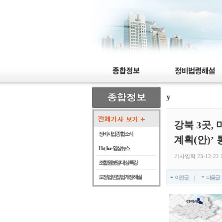
y
강북 3곳,
정비사업 종합 소식
계획(안)’
Hot_Issue - 영상뉴스
기사입력 23-12-22 1
조합원 분양 대상 특강
도정법 빈집법 개정 해설
이전글
다음글