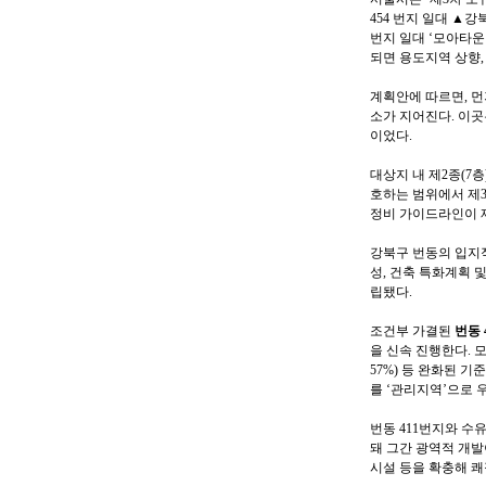
454 번지 일대 ▲강
번지 일대 ‘모아타운
되면 용도지역 상향,
계획안에 따르면, 먼
소가 지어진다. 이곳
이었다.
대상지 내 제2종(7
호하는 범위에서 제
정비 가이드라인이 
강북구 번동의 입지적
성, 건축 특화계획 
립됐다.
조건부 가결된
번동 
을 신속 진행한다. 모
57%) 등 완화된 
를 ‘관리지역’으로 
번동 411번지와 수
돼 그간 광역적 개
시설 등을 확충해 쾌