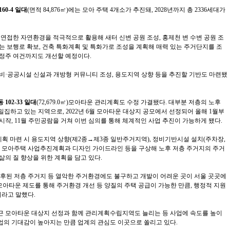
60-4 일대
(면적 84,876㎡)에는 모아 주택 4개소가 추진돼, 2028년까지 총 2336세대가
 연접한 자연환경을 적극적으로 활용해 새터 신변 공원 조성, 홍제천 변 수변 공원 조
는 보행로 확보, 건축 특화계획 및 특화가로 조성을 계획해 매력 있는 주거단지를 조
 정주 여건까지도 개선할 예정이다.
비·공공시설 신설과 개방형 커뮤니티 조성, 용도지역 상향 등을 추진할 기반도 마련됐
 102-33 일대
(72,679.0㎡)
모아타운 관리계획도 수정 가결됐다. 대부분 저층의 노후
집하고 있는 지역으로, 2022년 6월 모아타운 대상지 공모에서 선정되어 올해 1월부
시작, 11월 주민공람을 거쳐 이번 심의를 통해 체계적인 사업 추진이 가능하게 됐다.
 마련 시 용도지역 상향(제2종→제3종 일반주거지역), 정비기반시설 설치(주차장,
, 모아주택 사업추진계획과 디자인 가이드라인 등을 구상해 노후 저층 주거지의 주거
삶의 질 향상을 위한 계획을 담고 있다.
노후된 저층 주거지 등 열악한 주거환경에도 불구하고 개발이 어려운 곳이 서울 곳곳에
모아타운 제도를 통해 주거환경 개선 등 양질의 주택 공급이 가능한 만큼, 행정적 지원
이라고 말했다.
근 모아타운 대상지 선정과 함께 관리계획수립지역도 늘리는 등 사업에 속도를 높이
업의 기대감이 높아지는 만큼 업계의 관심도 이곳으로 쏠리고 있다.