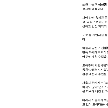
또한 마포구
성산동 1
공급될 에정이다.
새터 산과 홍제천 등
성, 공원으로 접근하
성하고 인접 지역의
도로 등 기반시설 정
다.
아울러 양천구
신월동
단독·다세대주택이 밀
터 관리계획 수립을 
모아주택 사업시행계획
공원·사회복지시설)
환경 개선과 주민들 
서울시 관계자는 “
아직도 많다”면서 “
을 지속해 나갈 것”
따라서 서울시가 최
고 있어 모아타운사